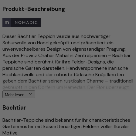
Produkt-Beschreibung
Dieser Bachtiar Teppich wurde aus hochwertiger
Schurwolle von Hand geknüpft und präsentiert ein
unverwechselbares Design von eigenständiger Prägung.
Aus der Provinz Chahar Mahal in Zentralpersien – Bachtiar
Teppiche sind berühmt für ihre Felder-Designs, die
persische Gärten darstellen. Handversponnene iranische
Hochlandwolle und der robuste türkische Knüpfknoten
geben dem Bachtiar seinen rustikalen Charme – traditionell
geknüpft in den Dörfern um Hamedan. Der Flor überzeugt
durch gleichmäßige Verarbeitung und angenehmen Griff.
Mehr lesen...
Handgesponnene Schurwolle sorgt für einen Flor mit
natürlichem Glanz und spürbarer Materialqualität. Wer
Bachtiar
einmal über diesen Flor gestrichen hat, spürt den
Unterschied zu maschineller Ware sofort.
Bachtiar-Teppiche sind bekannt für ihr charakteristisches
Schmutzabweisend und strapazierfähig – auch auf
Gartenmuster mit kassettenartigen Feldern voller floraler
Fußbodenheizungen eine gute Wahl. Teil unserer Nomadic-
Motive.