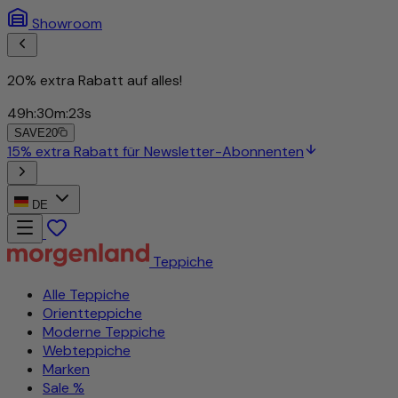
Showroom
20% extra Rabatt auf alles!
49
h
:
30
m
:
20
s
SAVE20
DE
Teppiche
Alle Teppiche
Orientteppiche
Moderne Teppiche
Webteppiche
Marken
Sale %