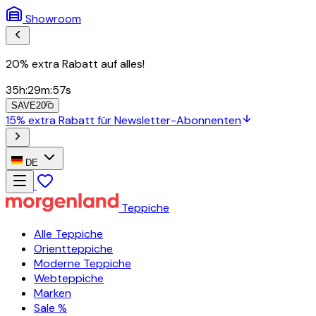
Showroom
20% extra Rabatt auf alles!
35
h
:
29
m
:
56
s
SAVE20
15% extra Rabatt für Newsletter-Abonnenten
DE
Teppiche
Alle Teppiche
Orientteppiche
Moderne Teppiche
Webteppiche
Marken
Sale %